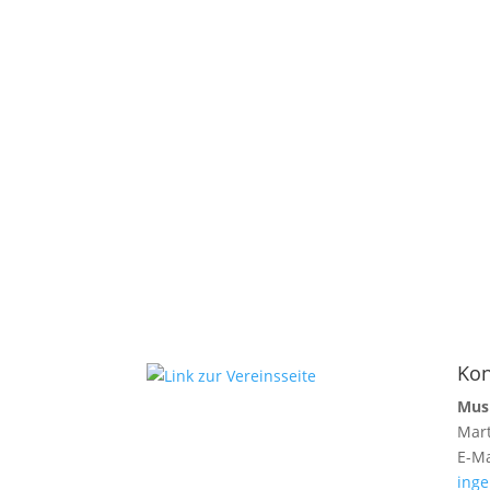
Kon
Musi
Mart
E-Ma
inge